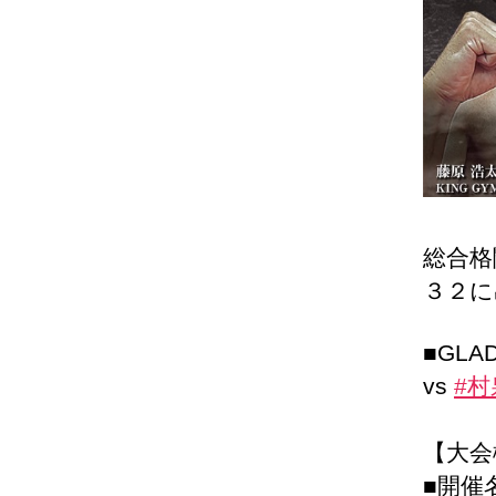
総合格
３２に
■GLA
vs
#村
【大会
■開催名