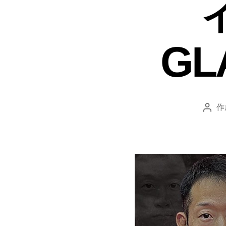
GL
作
投
稿
者