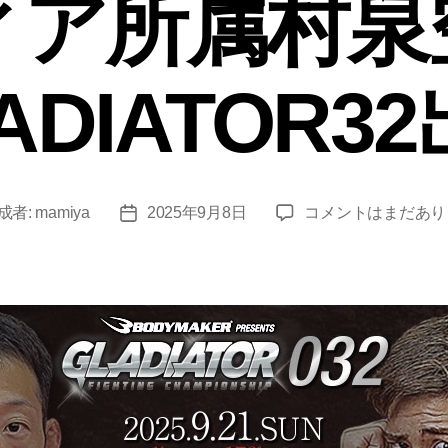
ィア所属村泉
ADIATOR3
総
成者:
mamiya
2025年9月8日
コメントはまだあり
投
合
稿
格
日
闘
技
実
業
団
ト
ッ