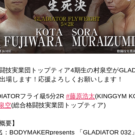
闘技実業団トップティア4期生の村泉空がGLADI
出場します！応援よろしくお願いします！
DIATORフライ級5分2R
#藤原浩太
(KINGGYM K
泉空
(総合格闘技実業団トップティア)
概要】
：BODYMAKERpresents 「GLADIATOR 032