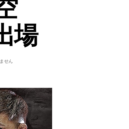
空
2出場
ません