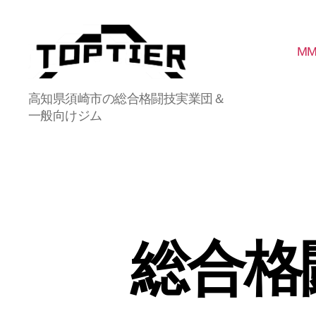
M
総
高知県須崎市の総合格闘技実業団＆
合
一般向けジム
格
闘
技
実
業
団
ト
ッ
総合格
プ
テ
ィ
ア