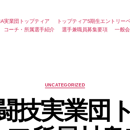
MA実業団トップティア
トップティア5期生エントリー
コーチ・所属選手紹介
選手兼職員募集要項
一般会
カ
UNCATEGORIZED
テ
ゴ
闘技実業団
リ
ー