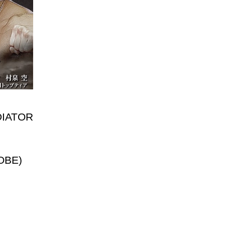
ATOR
OBE)
」