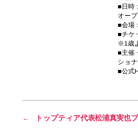
■日時：
オープ
■会場：
■チケッ
※1歳
■主催
ショナル
■公式
←
トップティア代表松浦真実也