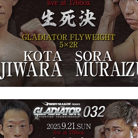
プ
テ
ィ
ア
所
属
村
泉
空
GLADIATOR32
出
場
へ
の