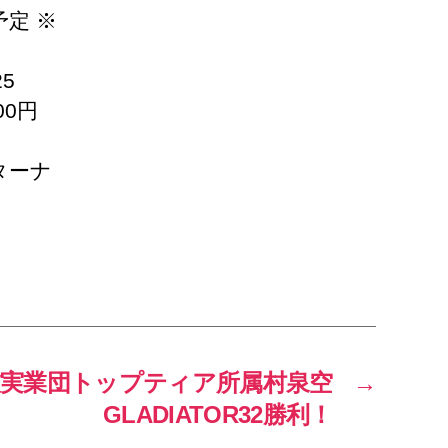
予定 ※
5
00円
ターナ
技実業団トップティア所属村泉空
→
GLADIATOR32勝利！