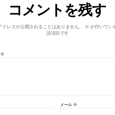
コメントを残す
勝
戦）
へ
の
アドレスが公開されることはありません。
※
が付いてい
須項目です
ト
※
メール
※