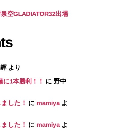
GLADIATOR32出場
ts
光輝
より
藤に1本勝利！！
に
野中
しました！
に
mamiya
よ
しました！
に
mamiya
よ