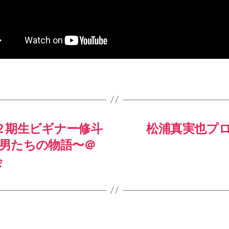
貴
選
手
と
対
戦！
（修
斗
新
人
２期生ビギナー修斗
松浦真実也プロ
王
ト
男たちの物語〜＠
ー
会
ナ
メ
ン
ト
準
決