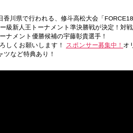
松
日
浦
真
7日香川県で行われる、修斗高松大会「FORCE1
実
ー級新人王トーナメント準決勝戦が決定！対戦
也
ーナメント優勝候補の宇藤彰貴選手！
次
戦
よろしくお願いします！
スポンサー募集中！
オ
決
ャツなど特典あり！
定！
修
斗
FORCE18
で
無
敗
の
宇
藤
彰