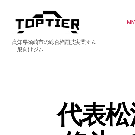
M
総
高知県須崎市の総合格闘技実業団＆
合
一般向けジム
格
闘
技
実
業
団
ト
ッ
代表松
プ
テ
ィ
ア