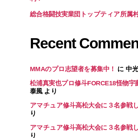
総合格闘技実業団トップティア所属村泉空
Recent Commen
MMAのプロ志望者を募集中！
に
中
松浦真実也プロ修斗FORCE18怪物宇
泰風
より
アマチュア修斗高松大会に３名参戦
り
アマチュア修斗高松大会に３名参戦
り