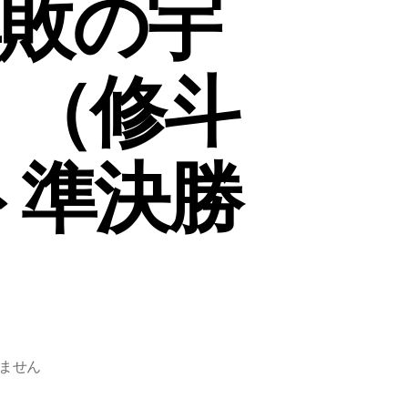
無敗の宇
！（修斗
ト準決勝
ません