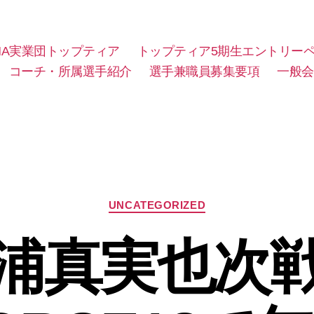
MA実業団トップティア
トップティア5期生エントリー
コーチ・所属選手紹介
選手兼職員募集要項
一般会
カ
UNCATEGORIZED
テ
ゴ
浦真実也次
リ
ー