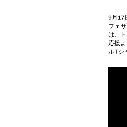
者
9月1
フェザ
は、ト
応援
ルTシ