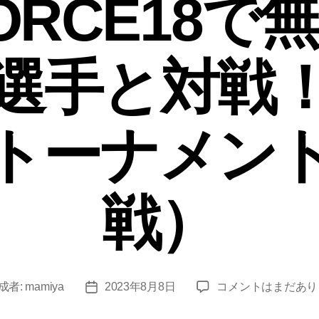
ORCE18で
選手と対戦
トーナメン
戦）
代
成者:
mamiya
2023年8月8日
コメントはまだあり
投
表
稿