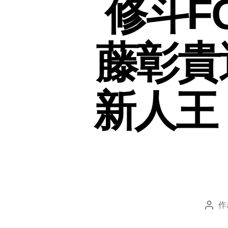
修斗F
藤彰貴
新人王
作
投
稿